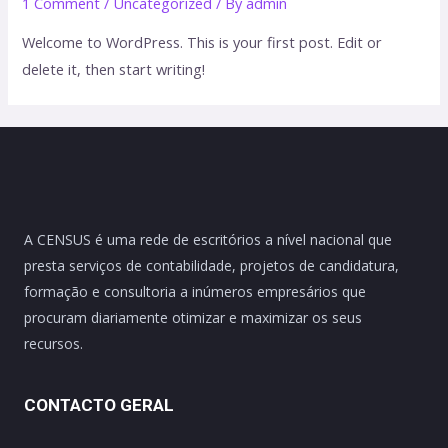
1 Comment
/
Uncategorized
/ By
admin
Welcome to WordPress. This is your first post. Edit or
delete it, then start writing!
A CENSUS é uma rede de escritórios a nível nacional que
presta serviços de contabilidade, projetos de candidatura,
formação e consultoria a inúmeros empresários que
procuram diariamente otimizar e maximizar os seus
recursos.
CONTACTO GERAL