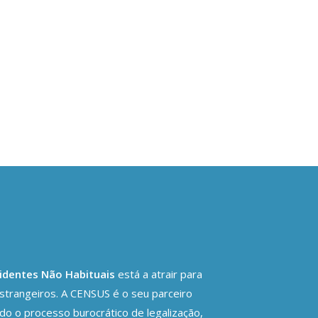
identes Não Habituais
está a atrair para
strangeiros. A CENSUS é o seu parceiro
odo o processo burocrático de legalização,